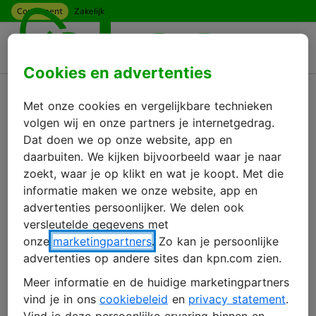
Consument
Zakelijk
Ga naar hoofdinhoud
Menu
Cookies en advertenties
Terug
Met onze cookies en vergelijkbare technieken
Wachtwoord vergeten
volgen wij en onze partners je internetgedrag.
Dat doen we op onze website, app en
daarbuiten. We kijken bijvoorbeeld waar je naar
zoekt, waar je op klikt en wat je koopt. Met die
Dat overkomt de beste. Vul je e-mailadres
informatie maken we onze website, app en
in, dan krijg je een mail om ‘n nieuw
advertenties persoonlijker. We delen ook
wachtwoord aan te maken.
versleutelde gegevens met
onze
marketingpartners
. Zo kan je persoonlijke
E-mailadres
advertenties op andere sites dan kpn.com zien.
Meer informatie en de huidige marketingpartners
vind je in ons
cookiebeleid
en
privacy statement
.