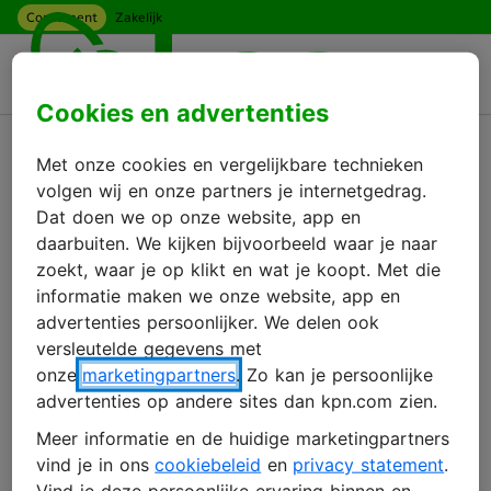
Consument
Zakelijk
Ga naar hoofdinhoud
Menu
Cookies en advertenties
Terug
Met onze cookies en vergelijkbare technieken
Wachtwoord vergeten
volgen wij en onze partners je internetgedrag.
Dat doen we op onze website, app en
daarbuiten. We kijken bijvoorbeeld waar je naar
zoekt, waar je op klikt en wat je koopt. Met die
Dat overkomt de beste. Vul je e-mailadres
informatie maken we onze website, app en
in, dan krijg je een mail om ‘n nieuw
advertenties persoonlijker. We delen ook
wachtwoord aan te maken.
versleutelde gegevens met
onze
marketingpartners
. Zo kan je persoonlijke
E-mailadres
advertenties op andere sites dan kpn.com zien.
Meer informatie en de huidige marketingpartners
vind je in ons
cookiebeleid
en
privacy statement
.