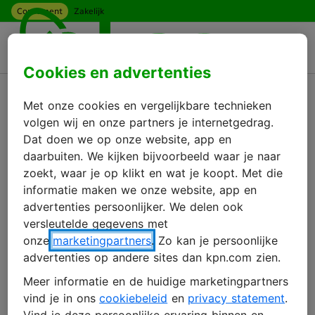
Consument
Zakelijk
Ga naar hoofdinhoud
Menu
Cookies en advertenties
Terug
Met onze cookies en vergelijkbare technieken
Wachtwoord vergeten
volgen wij en onze partners je internetgedrag.
Dat doen we op onze website, app en
daarbuiten. We kijken bijvoorbeeld waar je naar
zoekt, waar je op klikt en wat je koopt. Met die
Dat overkomt de beste. Vul je e-mailadres
informatie maken we onze website, app en
in, dan krijg je een mail om ‘n nieuw
advertenties persoonlijker. We delen ook
wachtwoord aan te maken.
versleutelde gegevens met
onze
marketingpartners
. Zo kan je persoonlijke
E-mailadres
advertenties op andere sites dan kpn.com zien.
Meer informatie en de huidige marketingpartners
vind je in ons
cookiebeleid
en
privacy statement
.