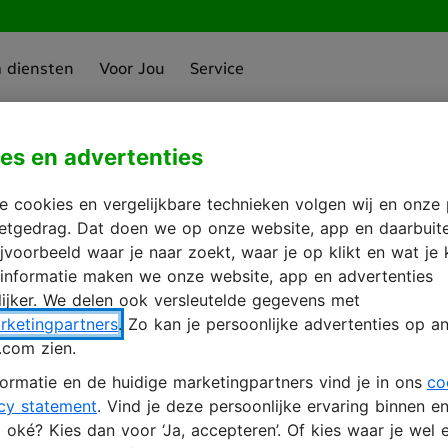
a diensten
Voor Jou
Service
es en advertenties
ergeten
 cookies en vergelijkbare technieken volgen wij en onze 
rnetgedrag. Dat doen we op onze website, app en daarbuit
ijvoorbeeld waar je naar zoekt, waar je op klikt en wat je 
es in, dan krijg je een
 informatie maken we onze website, app en advertenties
maken.
ijker. We delen ook versleutelde gegevens met
rketingpartners
. Zo kan je persoonlijke advertenties op an
.com zien.
ormatie en de huidige marketingpartners vind je in ons
co
cy statement
. Vind je deze persoonlijke ervaring binnen e
oké? Kies dan voor ‘Ja, accepteren’. Of kies waar je wel e