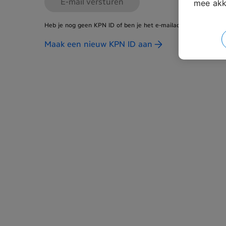
E-mail versturen
mee akk
Heb je nog geen KPN ID of ben je het e-mailadres van je acco
Maak een nieuw KPN ID aan