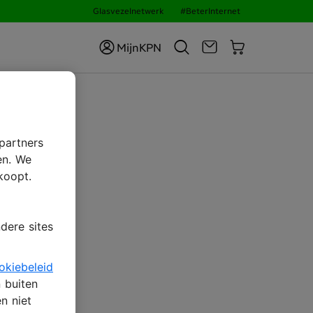
Glasvezelnetwerk
#BeterInternet
MijnKPN
partners
en. We
koopt.
dere sites
okiebeleid
n buiten
n niet