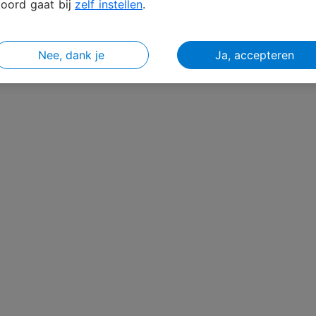
oord gaat bij
zelf instellen
.
unt vergeten?
Nee, dank je
Ja, accepteren