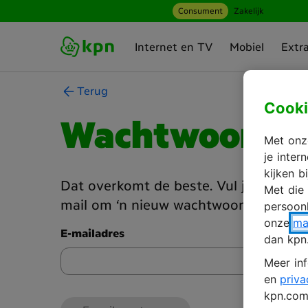
Consument
Zakelijk
Ga naar hoofdinhoud
Internet en TV
Mobiel
Extr
Terug
Cooki
Wachtwoord v
Met onze
je inte
kijken b
Dat overkomt de beste. Vul je e-mailadr
Met die
mail om ‘n nieuw wachtwoord aan te 
persoonl
onze
ma
E-mailadres
dan kpn
Meer inf
en
priva
kpn.com 