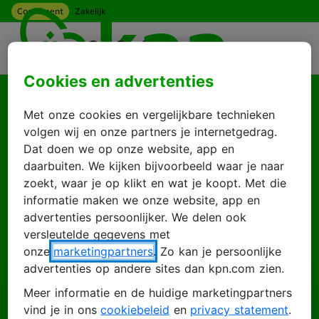
Consument
Zakelijk
Ga naar hoofdinhoud
Menu
Cookies en advertenties
Goed je weer te zien
Met onze cookies en vergelijkbare technieken
Log in met je KPN
volgen wij en onze partners je internetgedrag.
Dat doen we op onze website, app en
ID
daarbuiten. We kijken bijvoorbeeld waar je naar
zoekt, waar je op klikt en wat je koopt. Met die
informatie maken we onze website, app en
advertenties persoonlijker. We delen ook
Inloggen
Account maken
versleutelde gegevens met
onze
marketingpartners
. Zo kan je persoonlijke
advertenties op andere sites dan kpn.com zien.
Meer informatie en de huidige marketingpartners
E-mailadres
vind je in ons
cookiebeleid
en
privacy statement
.