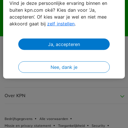
Vind je deze persoonlijke ervaring binnen en
buiten kpn.com oké? Kies dan voor ‘Ja,
Wachtwoord
accepteren’. Of kies waar je wel en niet mee
akkoord gaat bij
zelf instellen
.
Ja, accepteren
Inloggen
Wachtwoord vergeten?
Nee, dank je
Over KPN
Over KPN
Bedrijfsgegevens
Alle voorwaarden
Missie en privacy statement
Toegankelijkheid
Security
KPN Nieuws