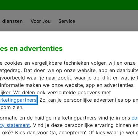
a diensten
Voor Jou
Service
es en advertenties
zien
in met je KPN 
 cookies en vergelijkbare technieken volgen wij en onze 
rnetgedrag. Dat doen we op onze website, app en daarbuit
ijvoorbeeld waar je naar zoekt, waar je op klikt en wat je 
 informatie maken we onze website, app en advertenties
ijker. We delen ook versleutelde gegevens met
ccount aanmaken
rketingpartners
. Zo kan je persoonlijke advertenties op an
.com zien.
ormatie en de huidige marketingpartners vind je in ons
co
cy statement
. Vind je deze persoonlijke ervaring binnen e
oké? Kies dan voor ‘Ja, accepteren’. Of kies waar je wel e