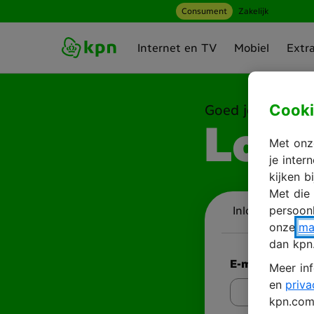
Consument
Zakelijk
Ga naar hoofdinhoud
Internet en TV
Mobiel
Extr
Cooki
Goed je weer te 
Log 
Met onze
je inte
kijken b
Met die
persoonl
Inloggen
A
onze
ma
dan kpn
E-mailadres
Meer inf
en
priva
kpn.com 