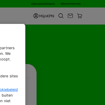
Glasvezelnetwerk
#BeterInternet
MijnKPN
ID
partners
en. We
koopt.
dere sites
okiebeleid
n buiten
n niet