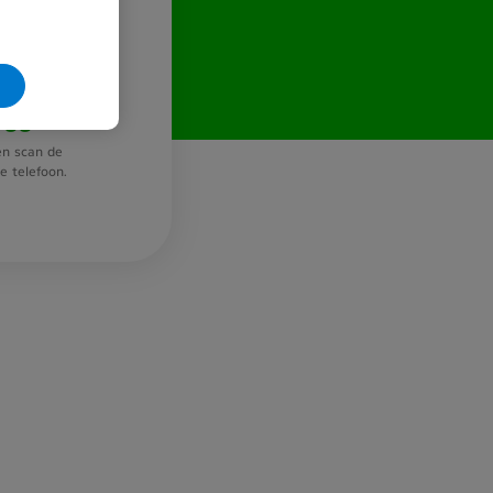
loggen?
n scan de
 telefoon.