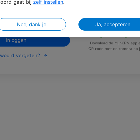
oord gaat bij
zelf instellen
.
Nee, dank je
Ja, accepteren
Vliegensvlug in
Inloggen
Download de MijnKPN app e
QR-code met de camera op je
woord vergeten?