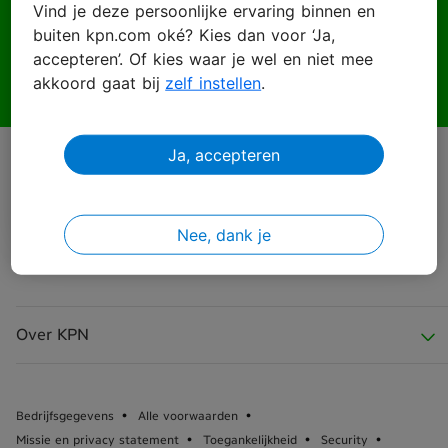
Vind je deze persoonlijke ervaring binnen en
buiten kpn.com oké? Kies dan voor ‘Ja,
Wachtwoord
accepteren’. Of kies waar je wel en niet mee
akkoord gaat bij
zelf instellen
.
Ja, accepteren
Inloggen
Wachtwoord vergeten?
Nee, dank je
Over KPN
Over KPN
Bedrijfsgegevens
Alle voorwaarden
Missie en privacy statement
Toegankelijkheid
Security
KPN Nieuws