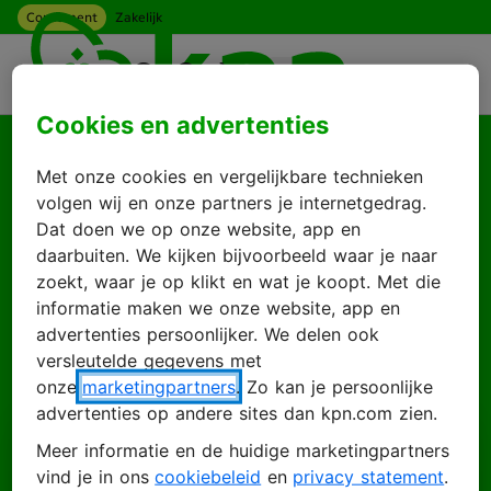
Consument
Zakelijk
Ga naar hoofdinhoud
Menu
Cookies en advertenties
Goed je weer te zien
Met onze cookies en vergelijkbare technieken
Log in met je KPN
volgen wij en onze partners je internetgedrag.
Dat doen we op onze website, app en
ID
daarbuiten. We kijken bijvoorbeeld waar je naar
zoekt, waar je op klikt en wat je koopt. Met die
informatie maken we onze website, app en
advertenties persoonlijker. We delen ook
Inloggen
Account maken
versleutelde gegevens met
onze
marketingpartners
. Zo kan je persoonlijke
advertenties op andere sites dan kpn.com zien.
Meer informatie en de huidige marketingpartners
E-mailadres
vind je in ons
cookiebeleid
en
privacy statement
.