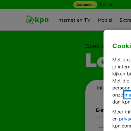
Consument
Zakelijk
Ga naar hoofdinhoud
Internet en TV
Mobiel
Extr
Cooki
Goed je weer te 
Log 
Met onze
je inte
kijken b
Met die
persoonl
Inloggen
A
onze
ma
dan kpn
E-mailadres
Meer inf
en
priva
kpn.com 