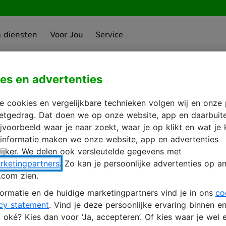
a diensten
Voor Jou
Service
es en advertenties
zien
in met je KPN 
 cookies en vergelijkbare technieken volgen wij en onze 
rnetgedrag. Dat doen we op onze website, app en daarbuit
ijvoorbeeld waar je naar zoekt, waar je op klikt en wat je 
 informatie maken we onze website, app en advertenties
ijker. We delen ook versleutelde gegevens met
ccount aanmaken
rketingpartners
. Zo kan je persoonlijke advertenties op an
.com zien.
ormatie en de huidige marketingpartners vind je in ons
co
cy statement
. Vind je deze persoonlijke ervaring binnen e
oké? Kies dan voor ‘Ja, accepteren’. Of kies waar je wel e