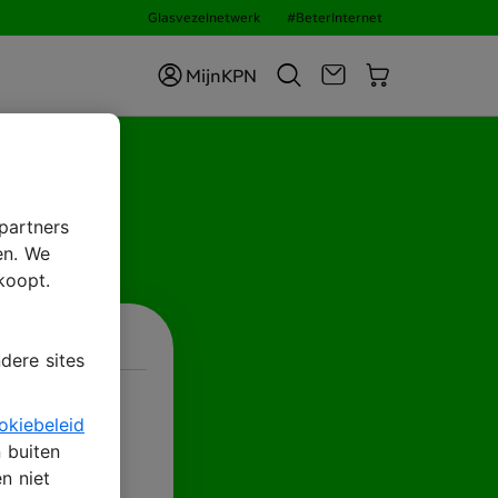
Glasvezelnetwerk
#BeterInternet
MijnKPN
ID
partners
en. We
koopt.
dere sites
okiebeleid
n buiten
n niet