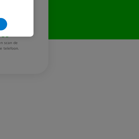
loggen?
n scan de
 telefoon.