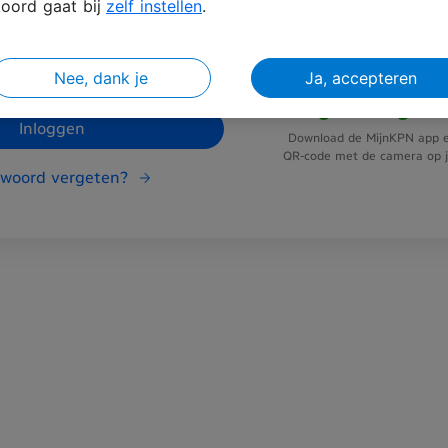
oord gaat bij
zelf instellen
.
Nee, dank je
Ja, accepteren
Vliegensvlug in
Inloggen
Download de MijnKPN app e
QR-code met de camera op je
woord vergeten?