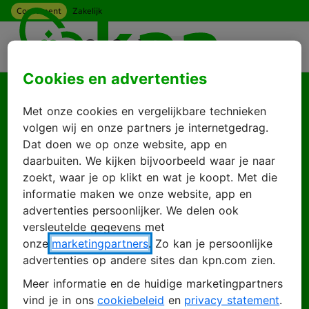
Consument
Zakelijk
Ga naar hoofdinhoud
Menu
Cookies en advertenties
Goed je weer te zien
Met onze cookies en vergelijkbare technieken
Log in met je KPN
volgen wij en onze partners je internetgedrag.
Dat doen we op onze website, app en
ID
daarbuiten. We kijken bijvoorbeeld waar je naar
zoekt, waar je op klikt en wat je koopt. Met die
informatie maken we onze website, app en
advertenties persoonlijker. We delen ook
Inloggen
Account maken
versleutelde gegevens met
onze
marketingpartners
. Zo kan je persoonlijke
advertenties op andere sites dan kpn.com zien.
Meer informatie en de huidige marketingpartners
E-mailadres
vind je in ons
cookiebeleid
en
privacy statement
.