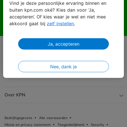
Vind je deze persoonlijke ervaring binnen en
buiten kpn.com oké? Kies dan voor ‘Ja,
Wachtwoord
accepteren’. Of kies waar je wel en niet mee
akkoord gaat bij
zelf instellen
.
Ja, accepteren
Inloggen
Wachtwoord vergeten?
Nee, dank je
Over KPN
Over KPN
Bedrijfsgegevens
Alle voorwaarden
Missie en privacy statement
Toegankelijkheid
Security
KPN Nieuws