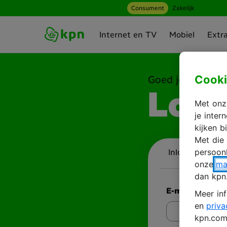
Consument
Zakelijk
Ga naar hoofdinhoud
Internet en TV
Mobiel
Extr
Cooki
Goed je weer te 
Log 
Met onze
je inte
kijken b
Met die
persoonl
Inloggen
A
onze
ma
dan kpn
E-mailadres
Meer inf
en
priva
kpn.com 