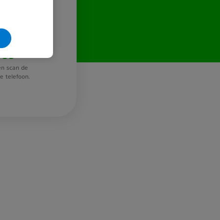
loggen?
n scan de
 telefoon.