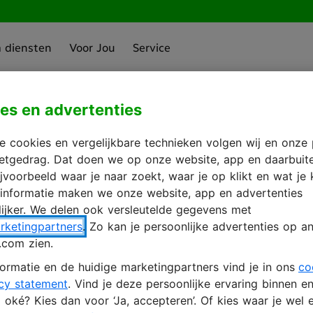
a diensten
Voor Jou
Service
es en advertenties
zien
in met je KPN 
 cookies en vergelijkbare technieken volgen wij en onze 
rnetgedrag. Dat doen we op onze website, app en daarbuit
ijvoorbeeld waar je naar zoekt, waar je op klikt en wat je 
 informatie maken we onze website, app en advertenties
ijker. We delen ook versleutelde gegevens met
ccount aanmaken
rketingpartners
. Zo kan je persoonlijke advertenties op an
.com zien.
ormatie en de huidige marketingpartners vind je in ons
co
cy statement
. Vind je deze persoonlijke ervaring binnen e
oké? Kies dan voor ‘Ja, accepteren’. Of kies waar je wel e