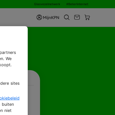
Glasvezelnetwerk
#BeterInternet
MijnKPN
ID
partners
en. We
koopt.
dere sites
okiebeleid
n buiten
n niet