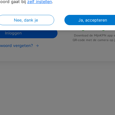
oord gaat bij
zelf instellen
.
Nee, dank je
Ja, accepteren
Vliegensvlug in
Inloggen
Download de MijnKPN app e
QR-code met de camera op je
woord vergeten?