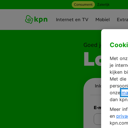
Consument
Zakelijk
Ga naar hoofdinhoud
Internet en TV
Mobiel
Extr
Cooki
Goed je weer te 
Log 
Met onze
je inte
kijken b
Met die
persoonl
Inloggen
A
onze
ma
dan kpn
E-mailadres
Meer inf
en
priva
kpn.com 