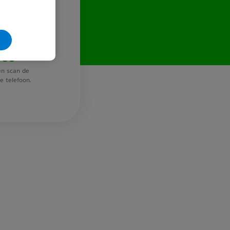
loggen?
n scan de
 telefoon.