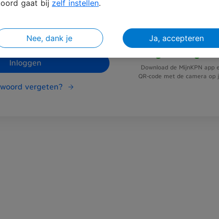
oord gaat bij
zelf instellen
.
Nee, dank je
Ja, accepteren
Vliegensvlug in
Inloggen
Download de MijnKPN app e
QR-code met de camera op je
woord vergeten?