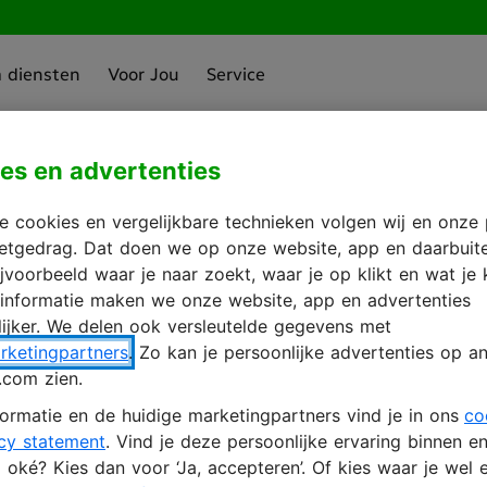
a diensten
Voor Jou
Service
es en advertenties
zien
in met je KPN 
 cookies en vergelijkbare technieken volgen wij en onze 
rnetgedrag. Dat doen we op onze website, app en daarbuit
ijvoorbeeld waar je naar zoekt, waar je op klikt en wat je 
 informatie maken we onze website, app en advertenties
ijker. We delen ook versleutelde gegevens met
ccount aanmaken
rketingpartners
. Zo kan je persoonlijke advertenties op an
.com zien.
ormatie en de huidige marketingpartners vind je in ons
co
cy statement
. Vind je deze persoonlijke ervaring binnen e
oké? Kies dan voor ‘Ja, accepteren’. Of kies waar je wel e