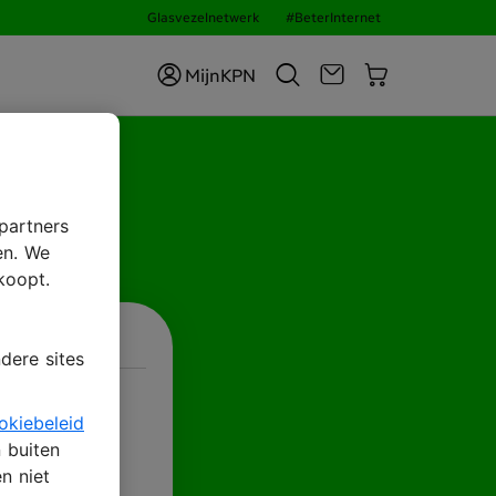
Glasvezelnetwerk
#BeterInternet
MijnKPN
ID
partners
en. We
koopt.
dere sites
okiebeleid
n buiten
n niet