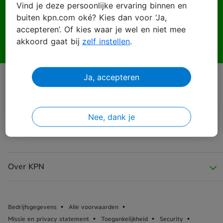
Vind je deze persoonlijke ervaring binnen en
buiten kpn.com oké? Kies dan voor ‘Ja,
Wachtwoord
accepteren’. Of kies waar je wel en niet mee
akkoord gaat bij
zelf instellen
.
Ja, accepteren
Inloggen
Wachtwoord vergeten?
Nee, dank je
Over KPN
Over KPN
Bedrijfsgegevens
Alle voorwaarden
Missie en privacy statement
Toegankelijkheid
Security
KPN Nieuws