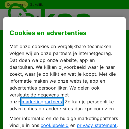
Consument
Zakelijk
Ga naar hoofdinhoud
Menu
Cookies en advertenties
Goed je weer te zien
Met onze cookies en vergelijkbare technieken
Log in met je KPN
volgen wij en onze partners je internetgedrag.
Dat doen we op onze website, app en
ID
daarbuiten. We kijken bijvoorbeeld waar je naar
zoekt, waar je op klikt en wat je koopt. Met die
informatie maken we onze website, app en
advertenties persoonlijker. We delen ook
Inloggen
Account maken
versleutelde gegevens met
onze
marketingpartners
. Zo kan je persoonlijke
advertenties op andere sites dan kpn.com zien.
Meer informatie en de huidige marketingpartners
E-mailadres
vind je in ons
cookiebeleid
en
privacy statement
.