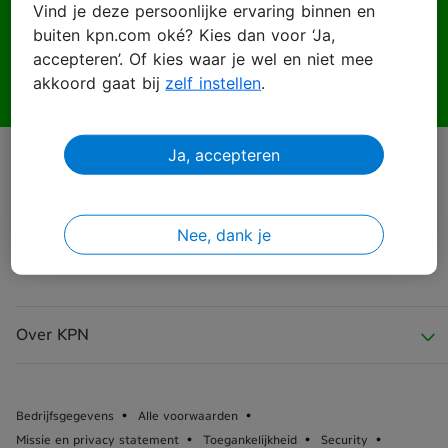
Vind je deze persoonlijke ervaring binnen en
buiten kpn.com oké? Kies dan voor ‘Ja,
Wachtwoord
accepteren’. Of kies waar je wel en niet mee
akkoord gaat bij
zelf instellen
.
Ja, accepteren
Inloggen
Wachtwoord vergeten?
Nee, dank je
Over KPN
Over KPN
Bedrijfsgegevens
Alle voorwaarden
Missie en privacy statement
Toegankelijkheid
Security
KPN Nieuws