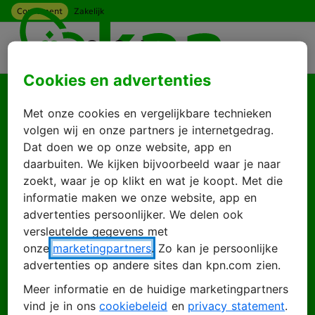
Consument
Zakelijk
Ga naar hoofdinhoud
Menu
Cookies en advertenties
Goed je weer te zien
Met onze cookies en vergelijkbare technieken
Log in met je KPN
volgen wij en onze partners je internetgedrag.
Dat doen we op onze website, app en
ID
daarbuiten. We kijken bijvoorbeeld waar je naar
zoekt, waar je op klikt en wat je koopt. Met die
informatie maken we onze website, app en
advertenties persoonlijker. We delen ook
Inloggen
Account maken
versleutelde gegevens met
onze
marketingpartners
. Zo kan je persoonlijke
advertenties op andere sites dan kpn.com zien.
Meer informatie en de huidige marketingpartners
E-mailadres
vind je in ons
cookiebeleid
en
privacy statement
.