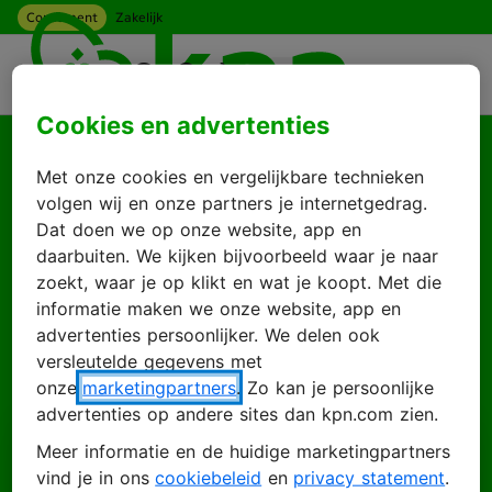
Consument
Zakelijk
Ga naar hoofdinhoud
Menu
Cookies en advertenties
Goed je weer te zien
Met onze cookies en vergelijkbare technieken
Log in met je KPN
volgen wij en onze partners je internetgedrag.
Dat doen we op onze website, app en
ID
daarbuiten. We kijken bijvoorbeeld waar je naar
zoekt, waar je op klikt en wat je koopt. Met die
informatie maken we onze website, app en
advertenties persoonlijker. We delen ook
Inloggen
Account maken
versleutelde gegevens met
onze
marketingpartners
. Zo kan je persoonlijke
advertenties op andere sites dan kpn.com zien.
Meer informatie en de huidige marketingpartners
E-mailadres
vind je in ons
cookiebeleid
en
privacy statement
.