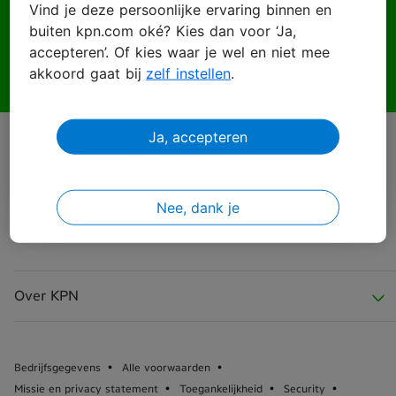
Vind je deze persoonlijke ervaring binnen en
buiten kpn.com oké? Kies dan voor ‘Ja,
Wachtwoord
accepteren’. Of kies waar je wel en niet mee
akkoord gaat bij
zelf instellen
.
Ja, accepteren
Inloggen
Wachtwoord vergeten?
Nee, dank je
Over KPN
Over KPN
Bedrijfsgegevens
Alle voorwaarden
Missie en privacy statement
Toegankelijkheid
Security
KPN Nieuws