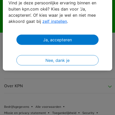
Vind je deze persoonlijke ervaring binnen en
buiten kpn.com oké? Kies dan voor ‘Ja,
Wachtwoord
accepteren’. Of kies waar je wel en niet mee
akkoord gaat bij
zelf instellen
.
Ja, accepteren
Inloggen
Wachtwoord vergeten?
Nee, dank je
Over KPN
Over KPN
Bedrijfsgegevens
Alle voorwaarden
Missie en privacy statement
Toegankelijkheid
Security
KPN Nieuws