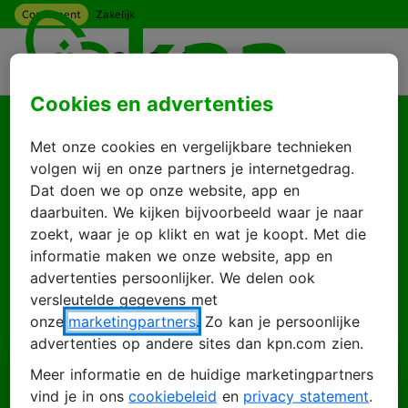
Consument
Zakelijk
Ga naar hoofdinhoud
Menu
Cookies en advertenties
Goed je weer te zien
Met onze cookies en vergelijkbare technieken
Log in met je KPN
volgen wij en onze partners je internetgedrag.
Dat doen we op onze website, app en
ID
daarbuiten. We kijken bijvoorbeeld waar je naar
zoekt, waar je op klikt en wat je koopt. Met die
informatie maken we onze website, app en
advertenties persoonlijker. We delen ook
Inloggen
Account maken
versleutelde gegevens met
onze
marketingpartners
. Zo kan je persoonlijke
advertenties op andere sites dan kpn.com zien.
Meer informatie en de huidige marketingpartners
E-mailadres
vind je in ons
cookiebeleid
en
privacy statement
.