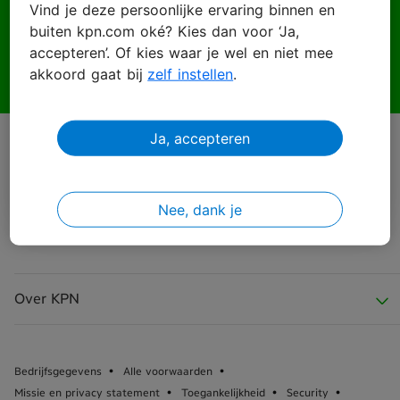
Vind je deze persoonlijke ervaring binnen en
buiten kpn.com oké? Kies dan voor ‘Ja,
Wachtwoord
accepteren’. Of kies waar je wel en niet mee
akkoord gaat bij
zelf instellen
.
Ja, accepteren
Inloggen
Wachtwoord vergeten?
Nee, dank je
Over KPN
Over KPN
Bedrijfsgegevens
Alle voorwaarden
Missie en privacy statement
Toegankelijkheid
Security
KPN Nieuws