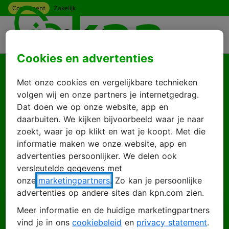
Consument
Zakelijk
Ga naar hoofdinhoud
Menu
Cookies en advertenties
Goed je weer te zien
Met onze cookies en vergelijkbare technieken
Log in met je KPN
volgen wij en onze partners je internetgedrag.
Dat doen we op onze website, app en
ID
daarbuiten. We kijken bijvoorbeeld waar je naar
zoekt, waar je op klikt en wat je koopt. Met die
informatie maken we onze website, app en
advertenties persoonlijker. We delen ook
Inloggen
Account maken
versleutelde gegevens met
onze
marketingpartners
. Zo kan je persoonlijke
advertenties op andere sites dan kpn.com zien.
Meer informatie en de huidige marketingpartners
E-mailadres
vind je in ons
cookiebeleid
en
privacy statement
.