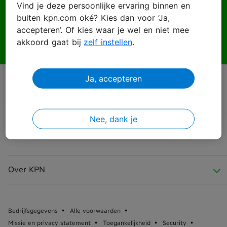
Vind je deze persoonlijke ervaring binnen en
buiten kpn.com oké? Kies dan voor ‘Ja,
Wachtwoord
accepteren’. Of kies waar je wel en niet mee
akkoord gaat bij
zelf instellen
.
Ja, accepteren
Inloggen
Wachtwoord vergeten?
Nee, dank je
Over KPN
Over KPN
Bedrijfsgegevens
Alle voorwaarden
Missie en privacy statement
Toegankelijkheid
Security
KPN Nieuws