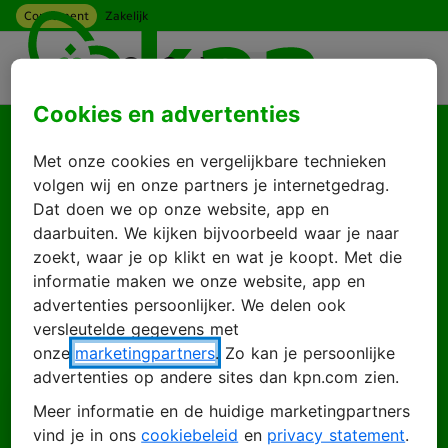
Consument
Zakelijk
Ga naar hoofdinhoud
Menu
Cookies en advertenties
Goed je weer te zien
Met onze cookies en vergelijkbare technieken
Log in met je KPN
volgen wij en onze partners je internetgedrag.
Dat doen we op onze website, app en
ID
daarbuiten. We kijken bijvoorbeeld waar je naar
zoekt, waar je op klikt en wat je koopt. Met die
informatie maken we onze website, app en
advertenties persoonlijker. We delen ook
Inloggen
Account maken
versleutelde gegevens met
onze
marketingpartners
. Zo kan je persoonlijke
advertenties op andere sites dan kpn.com zien.
Meer informatie en de huidige marketingpartners
E-mailadres
vind je in ons
cookiebeleid
en
privacy statement
.