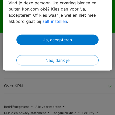
Vind je deze persoonlijke ervaring binnen en
buiten kpn.com oké? Kies dan voor ‘Ja,
Wachtwoord
accepteren’. Of kies waar je wel en niet mee
akkoord gaat bij
zelf instellen
.
Ja, accepteren
Inloggen
Wachtwoord vergeten?
Nee, dank je
Over KPN
Over KPN
Bedrijfsgegevens
Alle voorwaarden
Missie en privacy statement
Toegankelijkheid
Security
KPN Nieuws