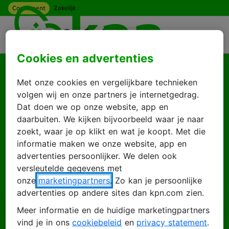
Consument
Zakelijk
Ga naar hoofdinhoud
Menu
Cookies en advertenties
Goed je weer te zien
Met onze cookies en vergelijkbare technieken
Log in met je KPN
volgen wij en onze partners je internetgedrag.
Dat doen we op onze website, app en
ID
daarbuiten. We kijken bijvoorbeeld waar je naar
zoekt, waar je op klikt en wat je koopt. Met die
informatie maken we onze website, app en
advertenties persoonlijker. We delen ook
Inloggen
Account maken
versleutelde gegevens met
onze
marketingpartners
. Zo kan je persoonlijke
advertenties op andere sites dan kpn.com zien.
Meer informatie en de huidige marketingpartners
E-mailadres
vind je in ons
cookiebeleid
en
privacy statement
.