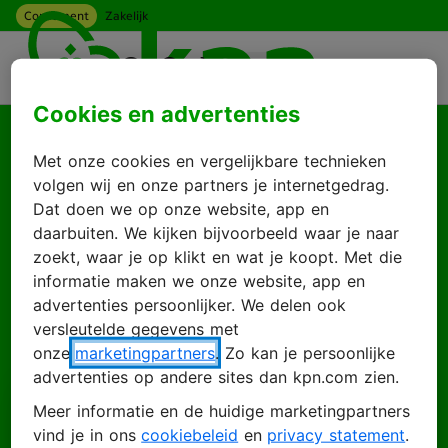
Consument
Zakelijk
Ga naar hoofdinhoud
Menu
Cookies en advertenties
Goed je weer te zien
Met onze cookies en vergelijkbare technieken
Log in met je KPN
volgen wij en onze partners je internetgedrag.
Dat doen we op onze website, app en
ID
daarbuiten. We kijken bijvoorbeeld waar je naar
zoekt, waar je op klikt en wat je koopt. Met die
informatie maken we onze website, app en
advertenties persoonlijker. We delen ook
Inloggen
Account maken
versleutelde gegevens met
onze
marketingpartners
. Zo kan je persoonlijke
advertenties op andere sites dan kpn.com zien.
Meer informatie en de huidige marketingpartners
E-mailadres
vind je in ons
cookiebeleid
en
privacy statement
.