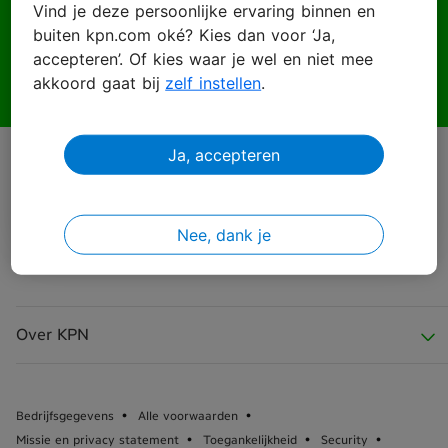
Vind je deze persoonlijke ervaring binnen en
buiten kpn.com oké? Kies dan voor ‘Ja,
Wachtwoord
accepteren’. Of kies waar je wel en niet mee
akkoord gaat bij
zelf instellen
.
Ja, accepteren
Inloggen
Wachtwoord vergeten?
Nee, dank je
Over KPN
Over KPN
Bedrijfsgegevens
Alle voorwaarden
Missie en privacy statement
Toegankelijkheid
Security
KPN Nieuws